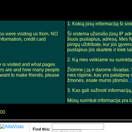
1. Kokią jūsų informaciją ši si
ou were visiting us from. NO
Ši sistema užsirašo jūsų IP adre
formation, credit card
šiuos puslapius, adresą. Mes N
pinigų uždirbate, kur jūs gyven
puslapius jūs skaitėte ir kiek la
2. Ką mes veikiame su surinkta
te is visited and what pages
nners are and how many people
Žiūrime į ją ir darome išvadas
 want to make friends, please
mes rūpime, kas yra patalpinę 
žmonės, esate mums įdomūs.
3. Kas gali sužinoti informacij
Mūsų surinkat informacija yra 
000
Find this: