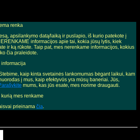
stema renka
są, apsilankymo datą/laiką ir puslapio, iš kurio patekote į
ERENKAME informacijos apie tai, kokia jūsų lytis, kiek
ate ir ką rūkote. Taip pat, mes nerenkame informacijos, kokius
iko čia praleidote.
 informacija
. Stebime, kaip kinta svetainės lankomumas bėgant laikui, kam
nuorodas į mus, kaip efektyvūs yra mūsų baneriai. Jūs,
Parašykite
mums, kas jūs esate, mes norime draugauti.
ą, kurią mes renkame
laisvai prieinama
čia
.